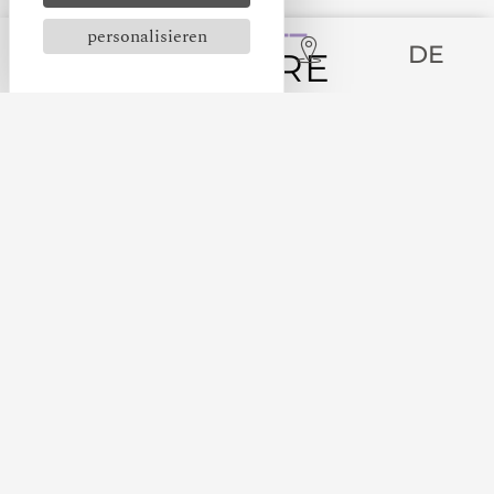
personalisieren
DE
UNSERE
SONDERANGEBOTE
MERCURE FIGEAC VIGUIER
DU ROY
Unsere besten Angebote finden Sie derzeit auf
unserer Website.