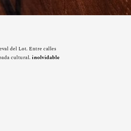
al del Lot. Entre calles
pada cultural.
inolvidable
 patrimonio
 mundo con nuestro
oferta