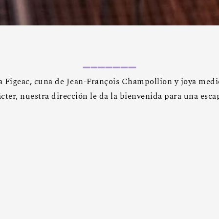
 Figeac, cuna de Jean-François Champollion y joya mediev
cter, nuestra dirección le da la bienvenida para una esca
nando confort, gastronomía y descubrimiento.
para los amantes de la cultura y el
undo de las civilizaciones antiguas y las escrituras del
ón doble Privilege
ido en su habitación, como desee
dos
à
La cena de los Viguier