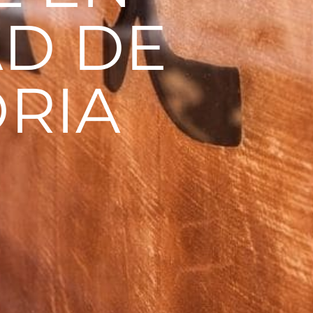
AD DE
ORIA