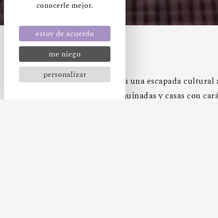
conocerle mejor.
estoy de acuerdo
me niego
personalizar
Haga una escapada cultural a
adoquinadas y casas con cará
escapada patrimonial
combi
Una oferta única 
Sumérjase en el fascinante m
especial
incluyendo :
Mejora a una habitaci
Desayuno buffet
o serv
Cena de 3 platos para 