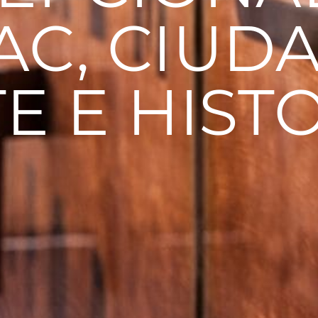
AC, CIUD
E E HIST